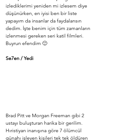
izlediklerimi yeniden mi izlesem diye 
düşünürken, en iyisi ben bir liste 
yapayım da insanlar da faydalansın 
dedim. İşte benim için tüm zamanların 
izlenmesi gereken seri katil filmleri. 
Buyrun efendim 🙂
Se7en / Yedi
Brad Pitt ve Morgan Freeman gibi 2 
ustayı buluşturan harika bir gerilim. 
Hıristiyan inanışına göre 7 ölümcül 
günahı işleyen kişileri tek tek öldüren 